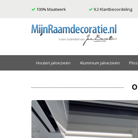
100% Maatwerk
9.2 Klantbeoordeling
Houten jaloezieën
Aluminium jaloezieën
Plis
O