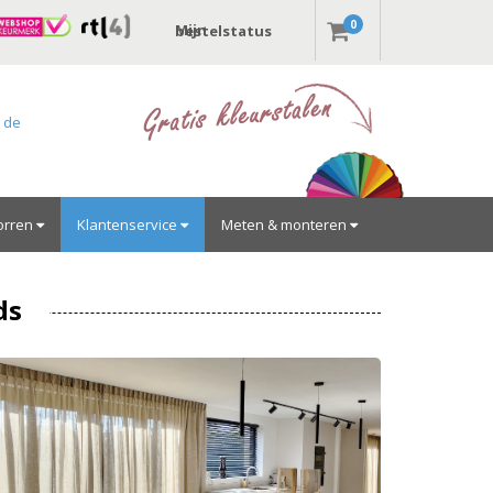
0
Mijn bestelstatus
r de
orren
Klantenservice
Meten & monteren
ds