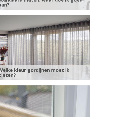
aan?
Welke kleur gordijnen moet ik
kiezen?