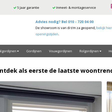
5 Jaar garantie
Inmeet- & montageservice
Advies nodig? Bel
010 - 720 04 00
De showroom is van di t/m za geopend,
bekijk hie
openingstijden
.
ségordijnen
Gordijnen
Vouwgordijnen
Rolgordijnen
H
ntdek als eerste de laatste woontren