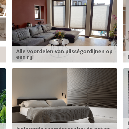
Alle voordelen van plisségordijnen op
een rij!
Isolerende raamdecoratie: de opties