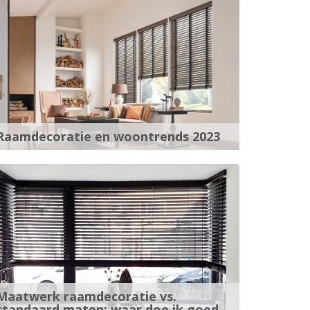
Raamdecoratie en woontrends 2023
Maatwerk raamdecoratie vs.
standaard maten: waar doe ik goed