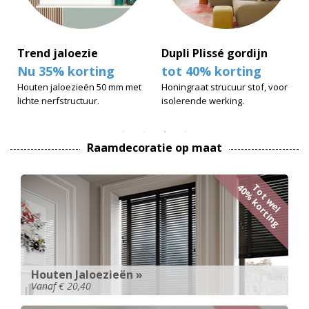
Trend jaloezie
Dupli Plissé gordijn
Nu 35% korting
tot 40% korting
Houten jaloezieën 50 mm met
Honingraat strucuur stof, voor
lichte nerfstructuur.
isolerende werking.
Raamdecoratie op maat
Tot wel
40% korting
Houten Jaloezieën »
Vanaf € 20,40