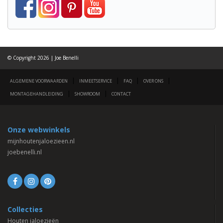
© Copyright 2026 | Joe Benelli
|
|
|
|
ALGEMENE VOORWAARDEN
INMEETSERVICE
FAQ
OVER ONS
|
|
MONTAGEHANDLEIDING
SHOWROOM
CONTACT
Onze webwinkels
mijnhoutenjaloezieen.nl
joebenelli.nl
Collecties
Houten jaloezieën