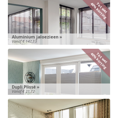
Tot wel
40% korting
Aluminium jaloezieen »
Vanaf € 147,13
Tot wel
40% korting
Dupli Plissé »
Vanaf € 21,72