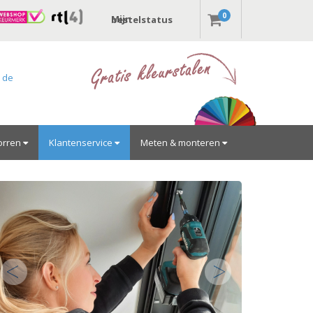
0
Mijn bestelstatus
r de
orren
Klantenservice
Meten & monteren
Vorige
Volgende