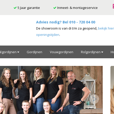
5 Jaar garantie
Inmeet- & montageservice
Advies nodig? Bel
010 - 720 04 00
De showroom is van di t/m za geopend,
bekijk hie
openingstijden
.
ségordijnen
Gordijnen
Vouwgordijnen
Rolgordijnen
H