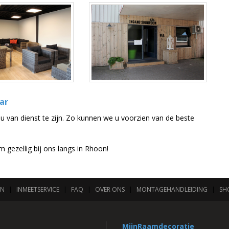
ar
 van dienst te zijn. Zo kunnen we u voorzien van de beste
gezellig bij ons langs in Rhoon!
EN
|
INMEETSERVICE
|
FAQ
|
OVER ONS
|
MONTAGEHANDLEIDING
|
SH
MijnRaamdecoratie