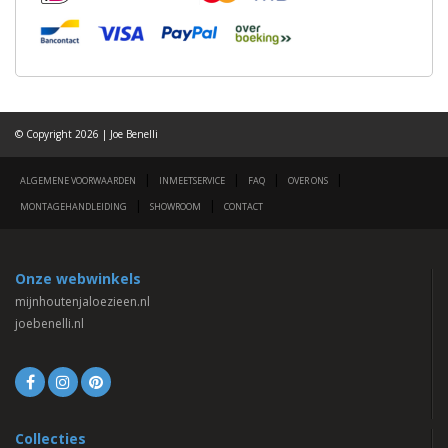
© Copyright 2026 | Joe Benelli
|
|
|
|
ALGEMENE VOORWAARDEN
INMEETSERVICE
FAQ
OVER ONS
|
|
MONTAGEHANDLEIDING
SHOWROOM
CONTACT
Onze webwinkels
mijnhoutenjaloezieen.nl
joebenelli.nl
Collecties