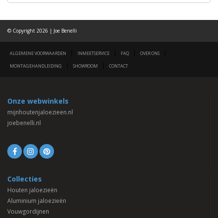
© Copyright 2026 | Joe Benelli
|
|
|
|
ALGEMENE VOORWAARDEN
INMEETSERVICE
FAQ
OVER ONS
|
|
MONTAGEHANDLEIDING
SHOWROOM
CONTACT
Onze webwinkels
mijnhoutenjaloezieen.nl
joebenelli.nl
Collecties
Houten jaloezieën
Aluminium jaloezieën
Vouwgordijnen