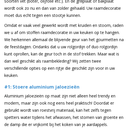
soorten vet (boter, olijfolie etc.). En de grillplaat of bakplaat
wordt ook zo nu en dan van zolder gehaald. Uw raamdecoratie
moet dus echt tegen een stootje kunnen.
Omdat er vaak veel gewerkt wordt met kruiden en stoom, raden
we u af om stoffen raamdecoratie in uw keuken op te hangen.
We herkennen allemaal de blijvende geur van het gourmetten na
de feestdagen. Ondanks dat u uw rolgordijn of duo rolgordijn
kunt oprollen, kan de geur toch in de stof trekken. Maar wat is
dan wel geschikt als raambekleding? Wij zetten twee
verschillende opties op een rijtje die geschikt zijn voor in uw
keuken.
#1: Stoere aluminium jaloezieën
Aluminium jaloezieën op maat zijn niet alleen heel trendy en
modern, maar zijn ook nog eens heel praktisch! Doordat er
gebruikt wordt van roestvrij materiaal, kan het zelfs tegen
spetters water tijdens het afwassen, het stomen van groente en
de damp die er vrijkomt bij het koken van je aardappels.