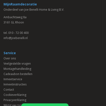
MijnRaamdecoratie
Onderdeel van Joe Benelli Home & Living B.V.
Ambachtsweg 8a
3161 GL Rhoon
tel.
010 - 72 00 400
info@joebenelli.nl
Service
Over ons
Veelgestelde vragen
Montagehandleiding
Cadeaubon bestellen
Inmeetservice
Inmeetinstructies
Contact
Cookieverklaring
Privacyverklaring
Wijzig uw cookievoorkeuren