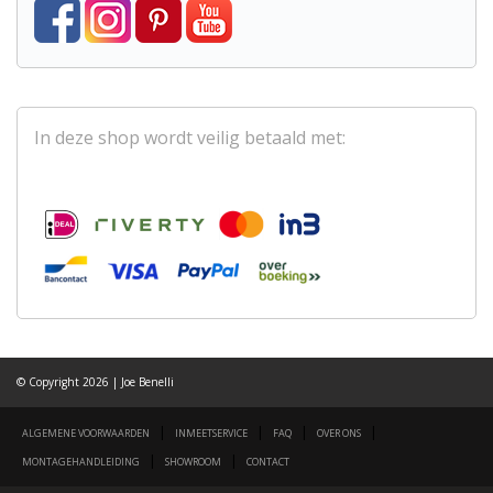
In deze shop wordt veilig betaald met:
© Copyright 2026 | Joe Benelli
|
|
|
|
ALGEMENE VOORWAARDEN
INMEETSERVICE
FAQ
OVER ONS
|
|
MONTAGEHANDLEIDING
SHOWROOM
CONTACT