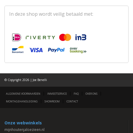
In deze shop wordt veilig betaald met:
© Copyright 2026 | Joe Benelli
|
|
|
|
ALGEMENE VOORWAARDEN
INMEETSERVICE
FAQ
OVER ONS
|
|
MONTAGEHANDLEIDING
SHOWROOM
CONTACT
Onze webwinkels
mijnhoutenjaloezieen.nl