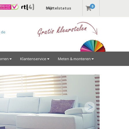
0
Mijn bestelstatus
r de
orren
Klantenservice
Meten & monteren