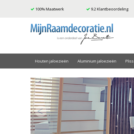
100% Maatwerk
9.2 Klantbeoordeling
Houten jaloezieën
Aluminium jaloezieën
Plis