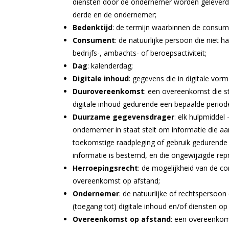
diensten door de ondernemer worden geleverd o
derde en de ondernemer;
Bedenktijd
: de termijn waarbinnen de consum
Consument
:
de natuurlijke persoon die niet h
bedrijfs-, ambachts- of beroepsactiviteit;
Dag
: kalenderdag;
Digitale inhoud
: gegevens die in digitale vo
Duurovereenkomst
: een overeenkomst die st
digitale inhoud gedurende een bepaalde period
Duurzame gegevensdrager
: elk hulpmidde
ondernemer in staat stelt om informatie die aan
toekomstige raadpleging of gebruik gedurende 
informatie is bestemd, en die ongewijzigde re
Herroepingsrecht
: de mogelijkheid van de c
overeenkomst op afstand;
Ondernemer
: de natuurlijke of rechtspersoon
(toegang tot) digitale inhoud en/of diensten 
Overeenkomst op afstand
: een overeenkom