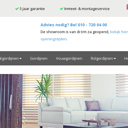
5 Jaar garantie
Inmeet- & montageservice
Advies nodig? Bel
010 - 720 04 00
De showroom is van di t/m za geopend,
bekijk hie
openingstijden
.
ségordijnen
Gordijnen
Vouwgordijnen
Rolgordijnen
H