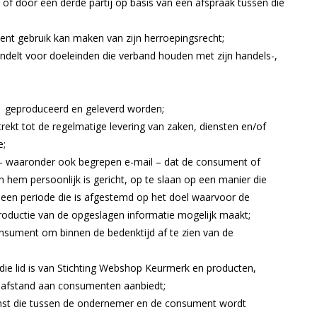
f door een derde partij op basis van een afspraak tussen die
ent gebruik kan maken van zijn herroepingsrecht;
andelt voor doeleinden die verband houden met zijn handels-,
rm geproduceerd en geleverd worden;
rekt tot de regelmatige levering van zaken, diensten en/of
e;
l – waaronder ook begrepen e-mail – dat de consument of
 hem persoonlijk is gericht, op te slaan op een manier die
een periode die is afgestemd op het doel waarvoor de
productie van de opgeslagen informatie mogelijk maakt;
onsument om binnen de bedenktijd af te zien van de
 die lid is van Stichting Webshop Keurmerk en producten,
op afstand aan consumenten aanbiedt;
st die tussen de ondernemer en de consument wordt