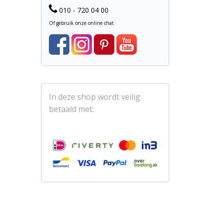
010 - 720 04 00
Of gebruik onze online chat
In deze shop wordt veilig
betaald met: