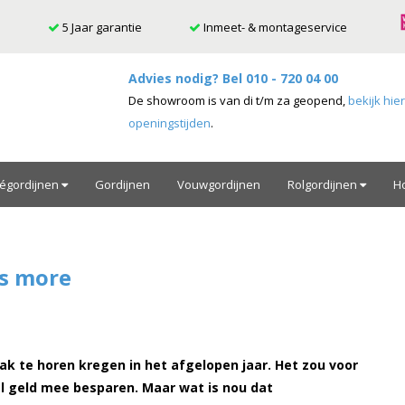
5 Jaar garantie
Inmeet- & montageservice
Advies nodig? Bel
010 - 720 04 00
De showroom is van di t/m za geopend,
bekijk hie
openingstijden
.
ségordijnen
Gordijnen
Vouwgordijnen
Rolgordijnen
H
is more
k te horen kregen in het afgelopen jaar. Het zou voor
el geld mee besparen. Maar wat is nou dat