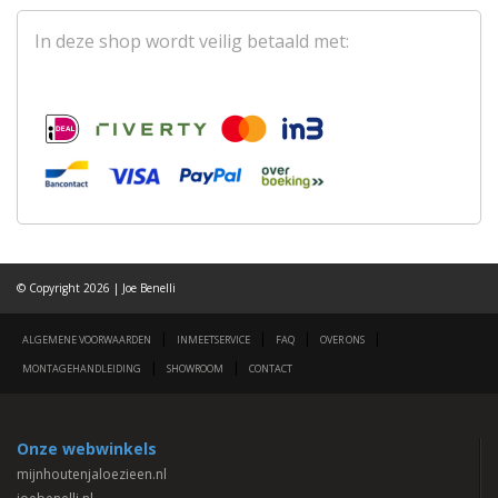
In deze shop wordt veilig betaald met:
© Copyright 2026 | Joe Benelli
|
|
|
|
ALGEMENE VOORWAARDEN
INMEETSERVICE
FAQ
OVER ONS
|
|
MONTAGEHANDLEIDING
SHOWROOM
CONTACT
Onze webwinkels
mijnhoutenjaloezieen.nl