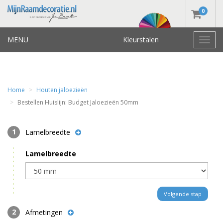
0
MENU
Kleurstalen
Toggl
navig
Home
Houten jaloezieën
Bestellen Huislijn: Budget Jaloezieën 50mm
Lamelbreedte
Lamelbreedte
Volgende stap
Afmetingen