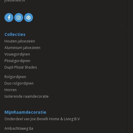
joebenelli.nl
Collecties
Houten jaloezieën
Aluminium jaloezieën
Vouwgordijnen
Plisségordijnen
Dupli Plissé Shades
Rolgordijnen
Duo rolgordijnen
Horren
Isolerende raamdecoratie
MijnRaamdecoratie
Onderdeel van Joe Benelli Home & Living B.V.
Ambachtsweg 8a