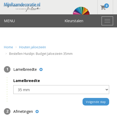
0
MENU
Kleurstalen
Toggl
navig
Home
Houten jaloezieën
Bestellen Huislijn: Budget Jaloezieën 35mm
Lamelbreedte
Lamelbreedte
Volgende stap
Afmetingen