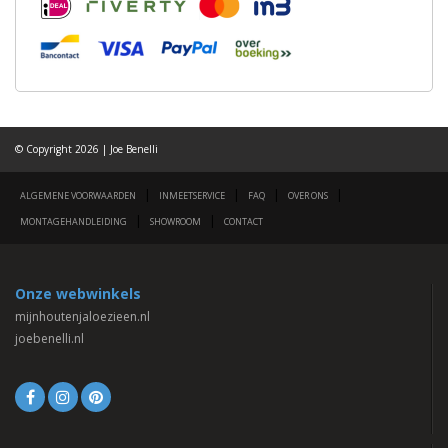
© Copyright 2026 | Joe Benelli
|
|
|
|
ALGEMENE VOORWAARDEN
INMEETSERVICE
FAQ
OVER ONS
|
|
MONTAGEHANDLEIDING
SHOWROOM
CONTACT
Onze webwinkels
mijnhoutenjaloezieen.nl
joebenelli.nl