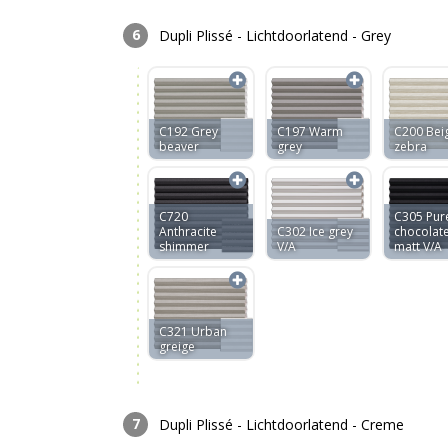
Dupli Plissé - Lichtdoorlatend - Grey
C192 Grey
C197 Warm
C200 Bei
beaver
grey
zebra
C720
C305 Pur
Anthracite
C302 Ice grey
chocolat
shimmer
V/A
matt V/A
C321 Urban
greige
Dupli Plissé - Lichtdoorlatend - Creme