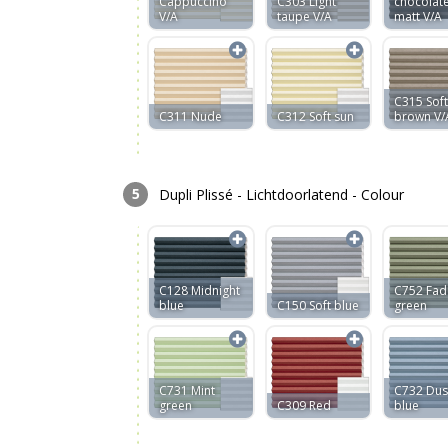
Cappuccino
C303 Light
chocolat
V/A
taupe V/A
matt V/A
C315 Soft
C311 Nude
C312 Soft sun
brown V/
Dupli Plissé - Lichtdoorlatend - Colour
C128 Midnight
C752 Fa
blue
C150 Soft blue
green
C731 Mint
C732 Dus
green
C309 Red
blue