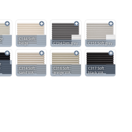
ge
C144 Soft
beige
C734 Dim grey
C151 Soft grey
e
e
C314 Soft
C316 Soft
C317 Soft
sand V/A
greige V/A
black V/A