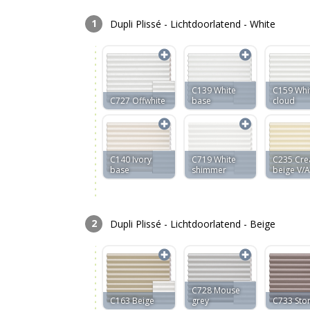
Dupli Plissé - Lichtdoorlatend - White
C139 White
C159 Whi
C727 Offwhite
base
cloud
C140 Ivory
C719 White
C235 Cr
base
shimmer
beige V/A
Dupli Plissé - Lichtdoorlatend - Beige
C728 Mouse
C163 Beige
grey
C733 Sto