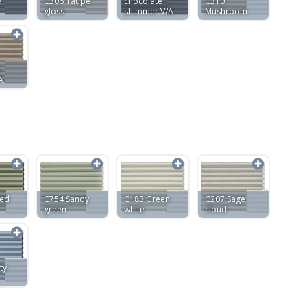
e
C306 Taupe
chocolate
C310
gloss
shimmer V/A
Mushroom
A
ded
C754 Sandy
C183 Green
C207 Sage
green
white
cloud
ty