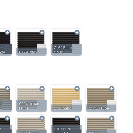
ck
C164 Black
V/A
C729 Black
cloud
k
C224 Urban
A
taupe
C730 Sand
C145 Taupe
e
C307 Pure