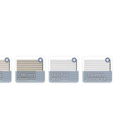
y
C660 Ivory
C800 Pure
C722 White
cloud
white
shimmer V/A