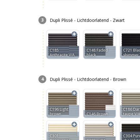
Dupli Plissé - Lichtdoorlatend - Zwart
C185
C148 Faded
C721 Bla
Anthracite V/A
black
shimmer 
Dupli Plissé - Lichtdoorlatend - Brown
C196 Light
C186 Dar
brown
C146 Brown
taupe V/
C301
C304 Pur