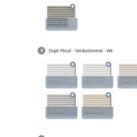
C208 Light
grey cloud
Dupli Plissé - Verduisterend - Wit
C659 White
C639 White
C640 Ivor
cloud
base
base
C813 Soft
C818 Soft
beige V/A
creme V/A