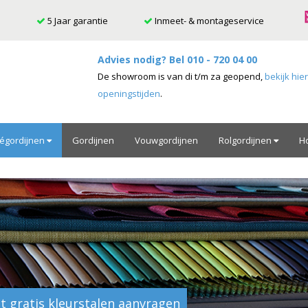
5 Jaar garantie
Inmeet- & montageservice
Advies nodig? Bel
010 - 720 04 00
De showroom is van di t/m za geopend,
bekijk hie
openingstijden
.
ségordijnen
Gordijnen
Vouwgordijnen
Rolgordijnen
H
t gratis kleurstalen aanvragen