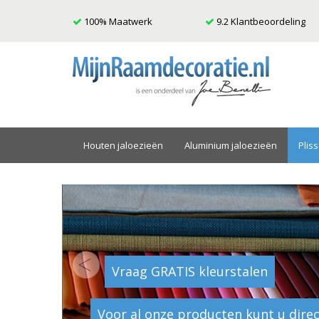
100% Maatwerk
9.2 Klantbeoordeling
Houten jaloezieën
Aluminium jaloezieën
Plis
Vraag GRATIS kleurstalen
Voor al onze producten kunt u direc