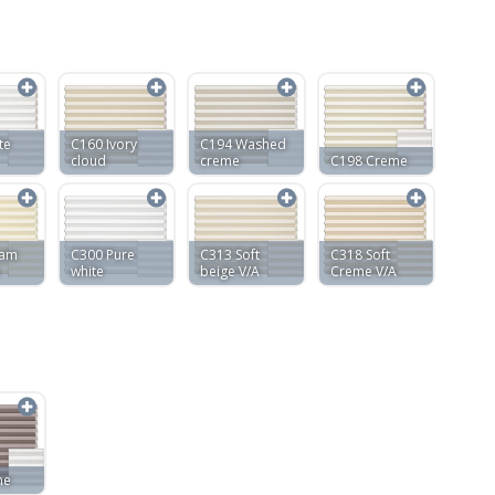
te
C160 Ivory
C194 Washed
cloud
creme
C198 Creme
eam
C300 Pure
C313 Soft
C318 Soft
white
beige V/A
Creme V/A
ne