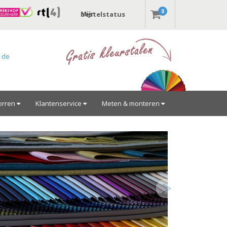
0
Mijn bestelstatus
r de
orren
Klantenservice
Meten & monteren