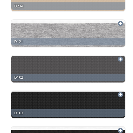
D234
D121
D102
D103