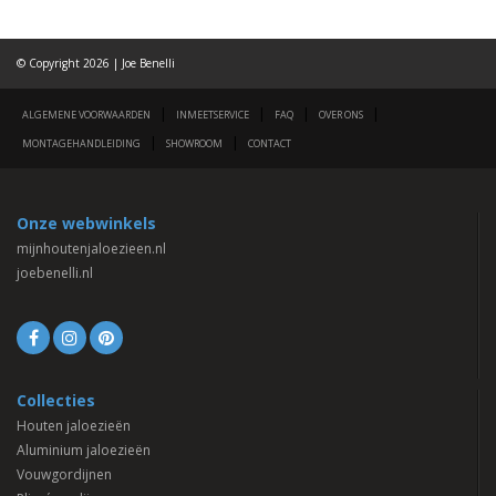
© Copyright 2026 | Joe Benelli
|
|
|
|
ALGEMENE VOORWAARDEN
INMEETSERVICE
FAQ
OVER ONS
|
|
MONTAGEHANDLEIDING
SHOWROOM
CONTACT
Onze webwinkels
mijnhoutenjaloezieen.nl
joebenelli.nl
Collecties
Houten jaloezieën
Aluminium jaloezieën
Vouwgordijnen