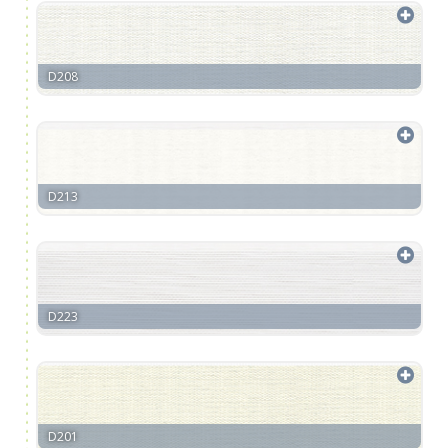
D208
D213
D223
D201